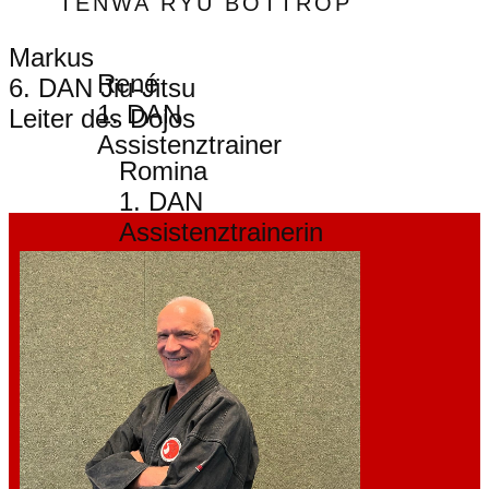
TENWA RYU BOTTROP
Markus
René
6. DAN Jiu-Jitsu
1. DAN
Leiter des Dojos
Assistenztrainer
Romina
1. DAN
Assistenztrainer
in