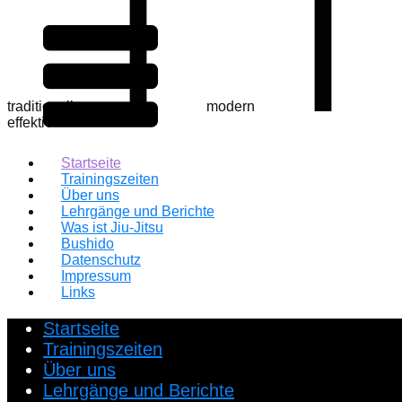
traditionell
modern ​
effektiv
Startseite
Trainingszeiten
Über uns
Lehrgänge und Berichte
Was ist Jiu-Jitsu
Bushido
Datenschutz
Impressum
Links
Startseite
Trainingszeiten
Über uns
Lehrgänge und Berichte